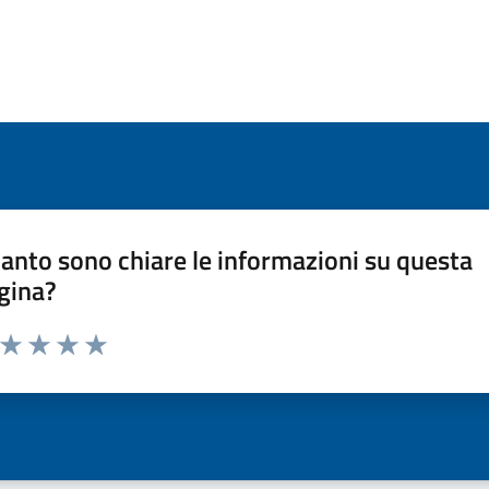
anto sono chiare le informazioni su questa
gina?
a da 1 a 5 stelle la pagina
ta 1 stelle su 5
Valuta 2 stelle su 5
Valuta 3 stelle su 5
Valuta 4 stelle su 5
Valuta 5 stelle su 5