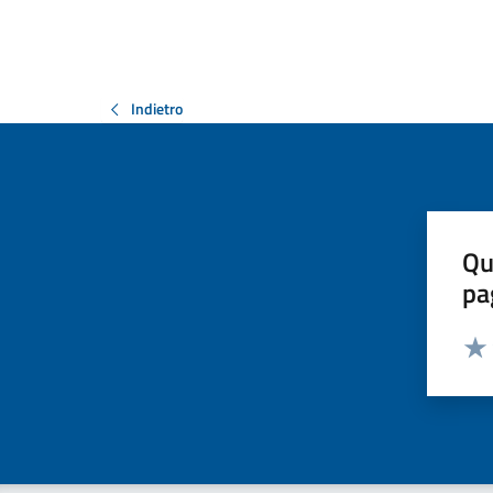
Indietro
Qu
pa
Valut
Valu