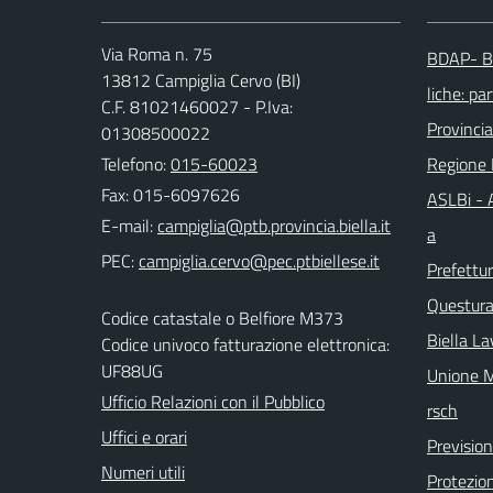
Via Roma n. 75
BDAP- Ba
13812 Campiglia Cervo (BI)
liche: par
C.F. 81021460027 - P.Iva:
Provincia
01308500022
Telefono:
015-60023
Regione
Fax: 015-6097626
ASLBi - A
E-mail:
a
PEC:
Prefettur
Questura 
Codice catastale o Belfiore M373
Biella La
Codice univoco fatturazione elettronica:
UF88UG
Unione M
Ufficio Relazioni con il Pubblico
rsch
Uffici e orari
Previsio
Numeri utili
Protezion