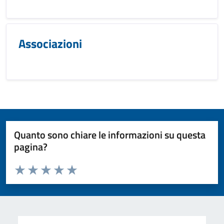
Associazioni
Quanto sono chiare le informazioni su questa
pagina?
Valuta da 1 a 5 stelle la pagina
Valuta 1 stelle su 5
Valuta 2 stelle su 5
Valuta 3 stelle su 5
Valuta 4 stelle su 5
Valuta 5 stelle su 5