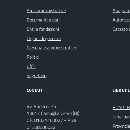
Aree amministrative
Anagrafe 
Documenti e dati
Autorizza
Enti e fondazioni
Catasto e
Organi di governo
Personale amministrativo
Politici
Uffici
Segretario
CONTATTI
LINK UTIL
Via Roma n. 75
BDAP- Ba
13812 Campiglia Cervo (BI)
liche: par
C.F. 81021460027 - P.Iva:
Provincia
01308500022