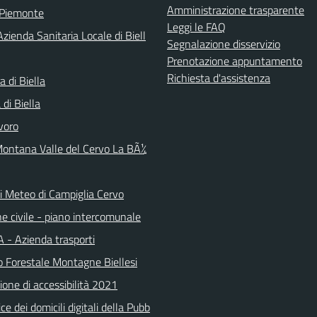
Amministrazione trasparente
 Piemonte
Leggi le FAQ
zienda Sanitaria Locale di Biell
Segnalazione disservizio
Prenotazione appuntamento
Richiesta d'assistenza
a di Biella
di Biella
voro
ontana Valle del Cervo La BÃ¼
ni Meteo di Campiglia Cervo
e civile - piano intercomunale
 - Azienda trasporti
o Forestale Montagne Biellesi
ione di accessibilità 2021
ice dei domicili digitali della Pubb