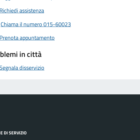
Richiedi assistenza
Chiama il numero 015-60023
Prenota appuntamento
blemi in città
Segnala disservizio
E DI SERVIZIO