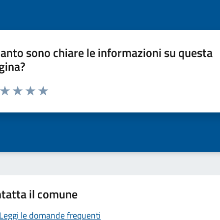
anto sono chiare le informazioni su questa
gina?
a da 1 a 5 stelle la pagina
ta 1 stelle su 5
Valuta 2 stelle su 5
Valuta 3 stelle su 5
Valuta 4 stelle su 5
Valuta 5 stelle su 5
tatta il comune
Leggi le domande frequenti