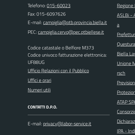
Telefono:
015-60023
Regione
Fax: 015-6097626
ASLBi - A
E-mail:
a
PEC:
Prefettur
Questura 
Codice catastale o Belfiore M373
Biella La
Codice univoco fatturazione elettronica:
UF88UG
Unione M
Ufficio Relazioni con il Pubblico
rsch
Uffici e orari
Previsio
Numeri utili
Protezion
ATAP SPA
CONTATTI D.P.O.
Consorzi
Dichiaraz
E-mail:
IPA - Ind