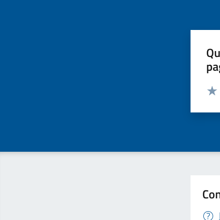
Qu
pa
Valut
Valu
Con