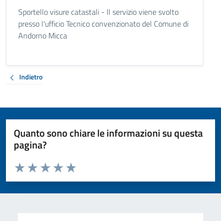
Sportello visure catastali - Il servizio viene svolto
presso l'ufficio Tecnico convenzionato del Comune di
Andorno Micca
Indietro
Quanto sono chiare le informazioni su questa
pagina?
Valuta da 1 a 5 stelle la pagina
Valuta 1 stelle su 5
Valuta 2 stelle su 5
Valuta 3 stelle su 5
Valuta 4 stelle su 5
Valuta 5 stelle su 5