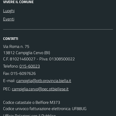
VIVERE IL COMUNE
Luoghi
Eventi
CONTATTI
Via Roma n. 75
13812 Campiglia Cervo (BI)
C.F. 81021460027 - P.Iva: 01308500022
Telefono:
015-60023
Fax: 015-6097626
E-mail:
PEC:
Codice catastale o Belfiore M373
Codice univoco fatturazione elettronica: UF88UG
Ufficio Relazioni con il Pubblico