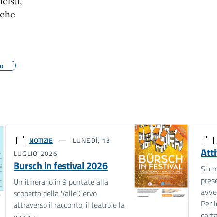
cisti,
iche
mo
NOTIZIE
LUNEDÌ, 13
Att
LUGLIO 2026
Bursch in festival 2026
Si c
prese
Un itinerario in 9 puntate alla
avve
scoperta della Valle Cervo
Per l
attraverso il racconto, il teatro e la
cart
musica.