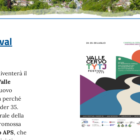
val
iventerà il
alle
nuovo
ia perché
der 35.
rale della
promossa
o APS
, che