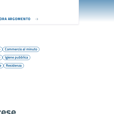
LORA ARGOMENTO
o
Commercio al minuto
i
Igiene pubblica
e
Residenza
rese