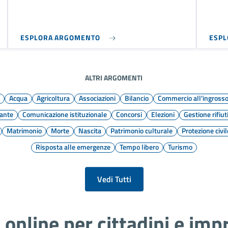
ESPLORA ARGOMENTO
ESP
ALTRI ARGOMENTI
e
Acqua
Agricoltura
Associazioni
Bilancio
Commercio all'ingross
ante
Comunicazione istituzionale
Concorsi
Elezioni
Gestione rifiut
Matrimonio
Morte
Nascita
Patrimonio culturale
Protezione civil
Risposta alle emergenze
Tempo libero
Turismo
Vedi Tutti
i online per cittadini e imp