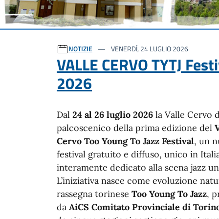
Ultime notizie
NOTIZIE
VENERDÌ, 24 LUGLIO 2026
VALLE CERVO TYTJ Festi
2026
Dal
24 al 26 luglio 2026
la Valle Cervo d
palcoscenico della prima edizione del
V
Cervo Too Young To Jazz Festival
, un 
festival gratuito e diffuso, unico in Ital
interamente dedicato alla scena jazz un
L’iniziativa nasce come evoluzione natu
rassegna torinese
Too Young To Jazz
, 
da
AiCS Comitato Provinciale di Torin