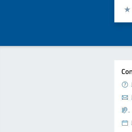
Valut
Valu
Con