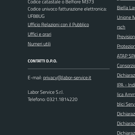
Codice catastale o Belfiore M373
Biella La
Codice univoco fatturazione elettronica:
UF88UG
Unione M
Ufficio Relazioni con il Pubblico
rsch
Uffici e orari
Previsio
Numeri utili
Protezion
ATAP SPA
CONTATTI D.P.O.
Consorzi
Dichiaraz
E-mail:
IPA - Ind
Labor Service S.r.l.
lica Ammi
Telefono: 0321.1814220
blici Serv
Dichiaraz
Dichiaraz
Dichiaraz