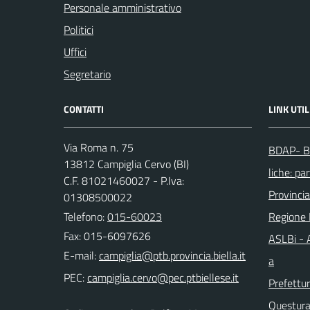
Personale amministrativo
Politici
Uffici
Segretario
CONTATTI
LINK UTIL
Via Roma n. 75
BDAP- Ba
13812 Campiglia Cervo (BI)
liche: par
C.F. 81021460027 - P.Iva:
Provincia
01308500022
Telefono:
015-60023
Regione
Fax: 015-6097626
ASLBi - A
E-mail:
a
PEC:
Prefettur
Questura 