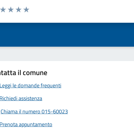
a da 1 a 5 stelle la pagina
ta 1 stelle su 5
Valuta 2 stelle su 5
Valuta 3 stelle su 5
Valuta 4 stelle su 5
Valuta 5 stelle su 5
tatta il comune
Leggi le domande frequenti
Richiedi assistenza
Chiama il numero 015-60023
Prenota appuntamento