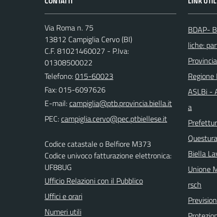
CONTATTI
LINK UTIL
Via Roma n. 75
BDAP- Ba
13812 Campiglia Cervo (BI)
liche: par
C.F. 81021460027 - P.Iva:
Provincia
01308500022
Telefono:
015-60023
Regione
Fax: 015-6097626
ASLBi - A
E-mail:
a
PEC:
Prefettur
Questura 
Codice catastale o Belfiore M373
Biella La
Codice univoco fatturazione elettronica:
UF88UG
Unione M
Ufficio Relazioni con il Pubblico
rsch
Uffici e orari
Previsio
Numeri utili
Protezion