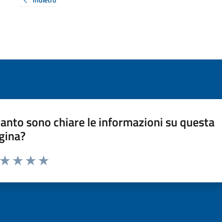
anto sono chiare le informazioni su questa
gina?
a da 1 a 5 stelle la pagina
ta 1 stelle su 5
Valuta 2 stelle su 5
Valuta 3 stelle su 5
Valuta 4 stelle su 5
Valuta 5 stelle su 5