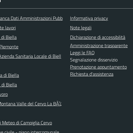
I
nca Dati Amministrazioni Pubb
Informativa privacy
te lavori
Note legali
 di Biella
Dichiarazione di accessibilità
Amministrazione trasparente
 Piemonte
Leggi le FAQ
zienda Sanitaria Locale di Biell
Segnalazione disservizio
Prenotazione appuntamento
Richiesta d'assistenza
a di Biella
di Biella
voro
ontana Valle del Cervo La BÃ¼
ni Meteo di Campiglia Cervo
e civile - piano intercomunale