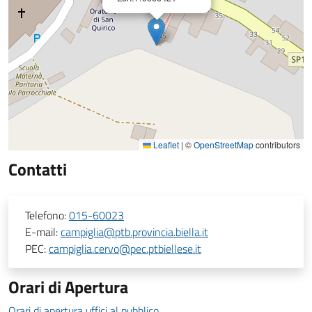
Leaflet
|
©
OpenStreetMap
contributors
Contatti
Telefono:
015-60023
E-mail:
campiglia@ptb.provincia.biella.it
PEC:
campiglia.cervo@pec.ptbiellese.it
Orari di Apertura
Orari di apertura uffici al pubblico