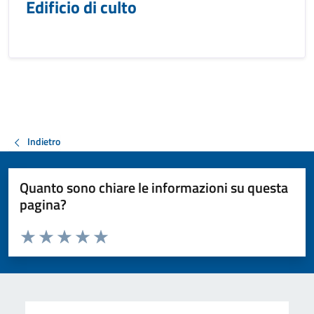
Edificio di culto
Indietro
Quanto sono chiare le informazioni su questa
pagina?
Valuta da 1 a 5 stelle la pagina
Valuta 1 stelle su 5
Valuta 2 stelle su 5
Valuta 3 stelle su 5
Valuta 4 stelle su 5
Valuta 5 stelle su 5