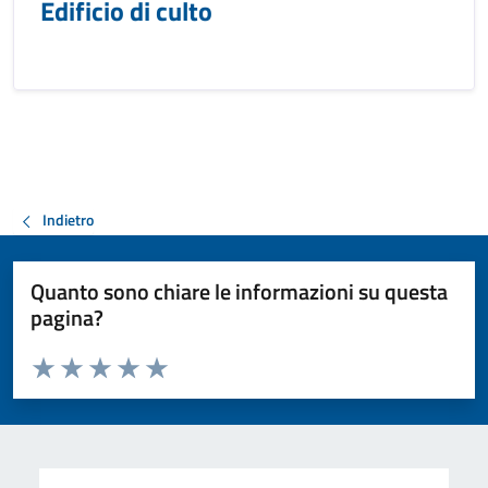
Edificio di culto
Indietro
Quanto sono chiare le informazioni su questa
pagina?
Valuta da 1 a 5 stelle la pagina
Valuta 1 stelle su 5
Valuta 2 stelle su 5
Valuta 3 stelle su 5
Valuta 4 stelle su 5
Valuta 5 stelle su 5