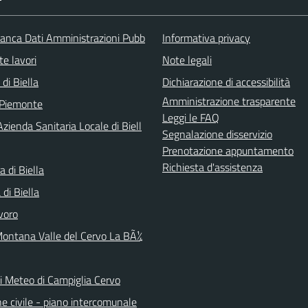
nca Dati Amministrazioni Pubb
Informativa privacy
te lavori
Note legali
 di Biella
Dichiarazione di accessibilità
Amministrazione trasparente
 Piemonte
Leggi le FAQ
zienda Sanitaria Locale di Biell
Segnalazione disservizio
Prenotazione appuntamento
Richiesta d'assistenza
a di Biella
di Biella
voro
ontana Valle del Cervo La BÃ¼
ni Meteo di Campiglia Cervo
e civile - piano intercomunale