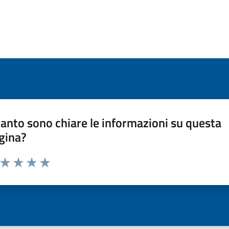
anto sono chiare le informazioni su questa
gina?
a da 1 a 5 stelle la pagina
ta 1 stelle su 5
Valuta 2 stelle su 5
Valuta 3 stelle su 5
Valuta 4 stelle su 5
Valuta 5 stelle su 5