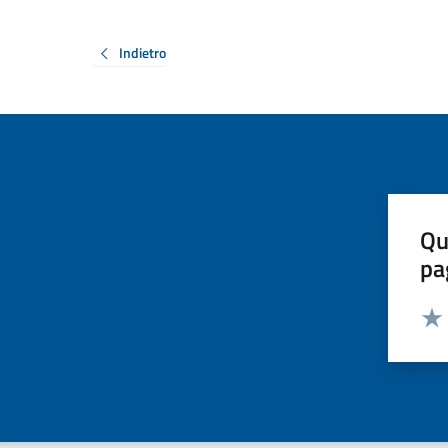
Indietro
Qu
pa
Valut
Valu