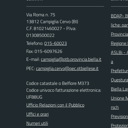
Via Roma n. 75
BDAP- Ba
13812 Campiglia Cervo (BI)
liche: par
C.F. 81021460027 - P.Iva:
Provincia
01308500022
Telefono:
015-60023
Regione
Fax: 015-6097626
ASLBi - A
E-mail:
a
PEC:
Prefettur
Questura 
Codice catastale o Belfiore M373
Biella La
Codice univoco fatturazione elettronica:
UF88UG
Unione M
Ufficio Relazioni con il Pubblico
rsch
Uffici e orari
Previsio
Numeri utili
Protezion