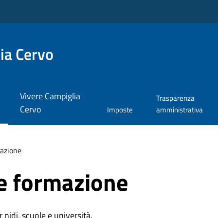
ia Cervo
Vivere Campiglia
Trasparenza
Cervo
Imposte
amministrativa
azione
e formazione
r nidi, scuole e università.