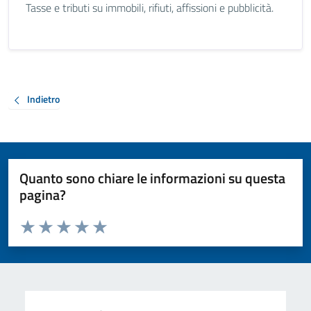
Tasse e tributi su immobili, rifiuti, affissioni e pubblicità.
Indietro
Quanto sono chiare le informazioni su questa
pagina?
Valuta da 1 a 5 stelle la pagina
Valuta 1 stelle su 5
Valuta 2 stelle su 5
Valuta 3 stelle su 5
Valuta 4 stelle su 5
Valuta 5 stelle su 5