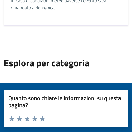
In caso di condizioni meteo avverse l’evento sarà
rimandato a domenica ...
Esplora per categoria
Quanto sono chiare le informazioni su questa
pagina?
Valuta da 1 a 5 stelle la pagina
Valuta 1 stelle su 5
Valuta 2 stelle su 5
Valuta 3 stelle su 5
Valuta 4 stelle su 5
Valuta 5 stelle su 5