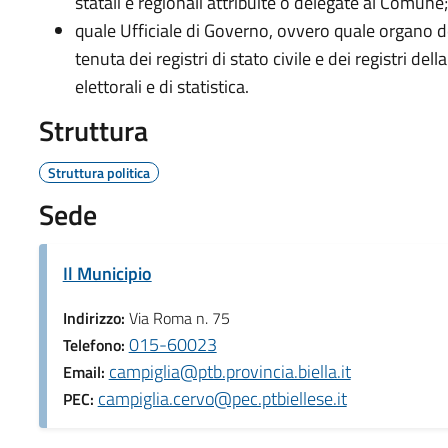
statali e regionali attribuite o delegate al Comune;
quale Ufficiale di Governo, ovvero quale organo d
tenuta dei registri di stato civile e dei registri della
elettorali e di statistica.
Struttura
Struttura politica
Sede
Il Municipio
Indirizzo:
Via Roma n. 75
015-60023
Telefono:
campiglia@ptb.provincia.biella.it
Email:
campiglia.cervo@pec.ptbiellese.it
PEC: