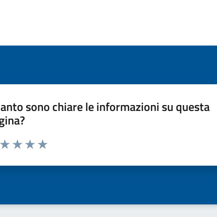
anto sono chiare le informazioni su questa
gina?
a da 1 a 5 stelle la pagina
ta 1 stelle su 5
Valuta 2 stelle su 5
Valuta 3 stelle su 5
Valuta 4 stelle su 5
Valuta 5 stelle su 5