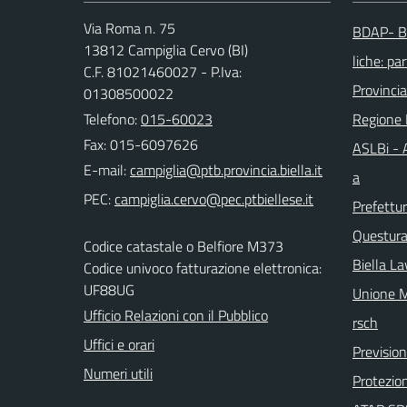
Via Roma n. 75
BDAP- Ba
13812 Campiglia Cervo (BI)
liche: par
C.F. 81021460027 - P.Iva:
Provincia
01308500022
Telefono:
015-60023
Regione
Fax: 015-6097626
ASLBi - A
E-mail:
a
PEC:
Prefettur
Questura 
Codice catastale o Belfiore M373
Biella La
Codice univoco fatturazione elettronica:
UF88UG
Unione M
Ufficio Relazioni con il Pubblico
rsch
Uffici e orari
Previsio
Numeri utili
Protezion