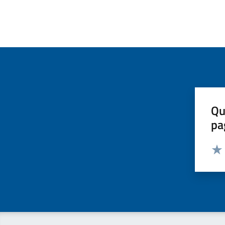
Qu
pa
Valut
Valu